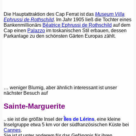
Die Hauptattraktion des Cap Ferrat ist das
Museum Villa
Ephrussi de Rothschild
. Im Jahr 1905 ließ die Tochter eines
Bankenmillionärs
Béatrice Ephrussi de Rothschild
auf dem
Cap einen
Palazzo
im toskanischen Stil erbauen, dessen
Parkanlage zu den schönsten Gärten Europas zählt.
… weniger Blumig, aber ähnlich interessant ist unser
nächster Besuch auf
Sainte-Marguerite
.. sie ist die größte Insel der
Îles de Lérins
, eine kleine
Inselgruppe etwa 5 km vor der südfranzösischen Küste bei
Cannes
.
Sie ist st unter anderem für das Gefängnis für ihren