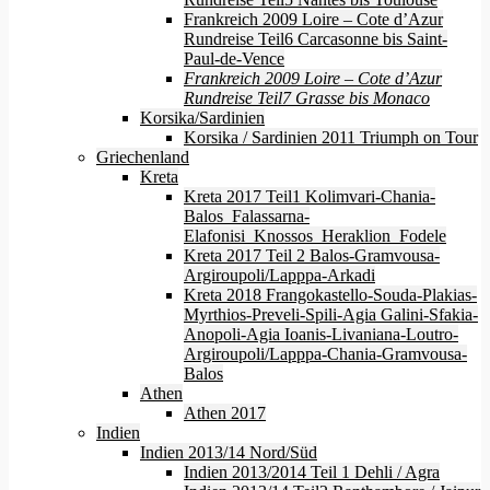
Frankreich 2009 Loire – Cote d’Azur
Rundreise Teil6 Carcasonne bis Saint-
Paul-de-Vence
Frankreich 2009 Loire – Cote d’Azur
Rundreise Teil7 Grasse bis Monaco
Korsika/Sardinien
Korsika / Sardinien 2011 Triumph on Tour
Griechenland
Kreta
Kreta 2017 Teil1 Kolimvari-Chania-
Balos_Falassarna-
Elafonisi_Knossos_Heraklion_Fodele
Kreta 2017 Teil 2 Balos-Gramvousa-
Argiroupoli/Lapppa-Arkadi
Kreta 2018 Frangokastello-Souda-Plakias-
Myrthios-Preveli-Spili-Agia Galini-Sfakia-
Anopoli-Agia Ioanis-Livaniana-Loutro-
Argiroupoli/Lapppa-Chania-Gramvousa-
Balos
Athen
Athen 2017
Indien
Indien 2013/14 Nord/Süd
Indien 2013/2014 Teil 1 Dehli / Agra