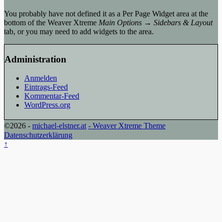
You probably have not defined it as a Per Page Widget area at the
bottom of the Weaver Xtreme
Main Options → Sidebars & Layout
tab, or you may need to add widgets to the area.
Administration
Anmelden
Eintrags-Feed
Kommentar-Feed
WordPress.org
©2026 -
michael-elstner.at
-
Weaver Xtreme Theme
Datenschutzerklärung
↑