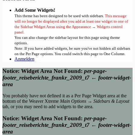
Add Some Widgets!
This theme has been designed to be used with sidebars.
This message
will no longer be displayed after you add at least one widget to one of
the Sidebar Widget Areas using the Appearance → Widgets control
panel.
You can also change the sidebar layout for this page using theme
options.
Note: If you have added widgets, be sure you've not hidden all sidebars
on the Per Page options. You could switch this page to One Column.
Anmelden
Notice: Widget Area Not Found:
per-page-
footer_reiseberichte_frankr_2009_t7 ← footer-widget-
area
You probably have not defined it as a Per Page Widget area at the
bottom of the Weaver Xtreme
Main Options → Sidebars & Layout
tab, or you may need to add widgets to the area.
Notice: Widget Area Not Found:
per-page-
footer_reiseberichte_frankr_2009_t7 ← footer-widget-
area