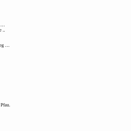
n …
 ..
 Weg …
 Pfau.