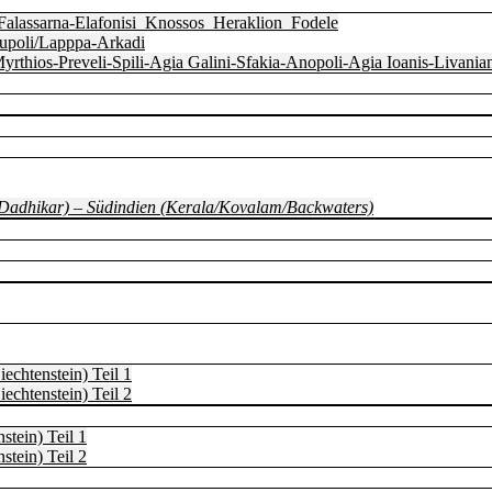
Falassarna-Elafonisi_Knossos_Heraklion_Fodele
oupoli/Lapppa-Arkadi
Myrthios-Preveli-Spili-Agia Galini-Sfakia-Anopoli-Agia Ioanis-Livan
, Dadhikar) – Südindien (Kerala/Kovalam/Backwaters)
echtenstein) Teil 1
echtenstein) Teil 2
stein) Teil 1
stein) Teil 2