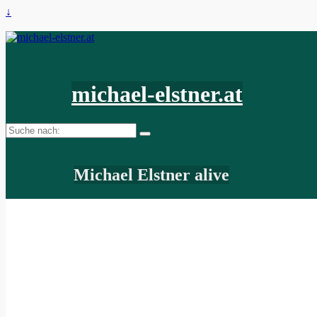
↓
michael-elstner.at
Suche
nach:
Michael Elstner alive