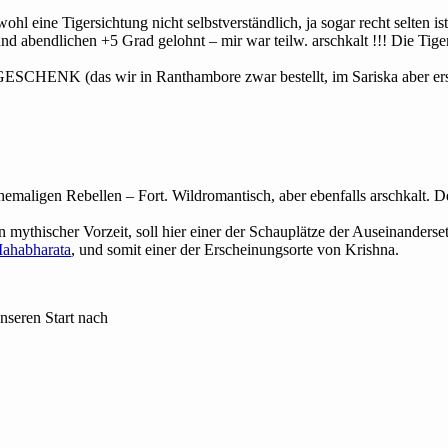
hl eine Tigersichtung nicht selbstverständlich, ja sogar recht selten ist
nd abendlichen +5 Grad gelohnt – mir war teilw. arschkalt !!! Die Tige
CHENK (das wir in Ranthambore zwar bestellt, im Sariska aber ers
emaligen Rebellen – Fort. Wildromantisch, aber ebenfalls arschkalt. De
n mythischer Vorzeit, soll hier einer der Schauplätze der Auseinander
ahabharata
, und somit einer der Erscheinungsorte von Krishna.
nseren Start nach