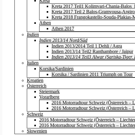
Kreta
Kreta 2017 Teil1 Kolimvari-Chania-Balos_
Kreta 2017 Teil 2 Balos-Gramvousa-Argir
Kreta 2018 Frangokastello-Souda-Plakias-
Athen
Athen 2017
Indien
Indien 2013/14 Nord/Süd
Indien 2013/2014 Teil 1 Dehli / Agra
Indien 2013/14 Teil2 Ranthambore / Jaipur
Indien 2013/14 Teil3 Alwar (Sariska-Tiger
Italien
Korsika/Sardinien
Korsika / Sardinien 2011 Triumph on Tour
Kroatien
Österreich
Steiermark
Vorarlberg
2016 Motorradtour Schweiz (Österreich – Li
2016 Motorradtour Schweiz (Österreich – Li
Schweiz
2016 Motorradtour Schweiz (Österreich – Liechten
2016 Motorradtour Schweiz (Österreich – Liechten
Slowenien