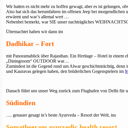
Wir hatten es nicht mehr zu hoffen gewagt, aber es ist gelungen, obwo
Also hat sich das herumfahren im offenen Jeep bei morgendlichen u
erwärmt und war’s allemal wert …
Nebenbei bemerkt, war SIE unser nachträgliches WEIHNACHTSGES
Übernachtet haben wir dann im
Dadhikar – Fort
mit Panoramablick über Rajasthan. Ein Heritage – Hotel in einem eh
„Diningroom“ OUTDOOR war…
Zumindest ist die Gegend rund um Alwar geschichtsträchtig, denn i
und Kauravas gelegen haben, den brüderlichen Gegenspielern im
M
Danach führt uns unser Weg zurück zum Flughafen von Delhi für u
Südindien
…. genauer gesagt in’s beste Ayurveda – Resort der Welt, ins
Somatheeram ayurvedic health resort