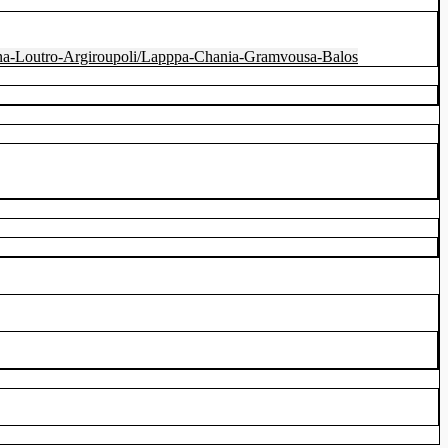
iana-Loutro-Argiroupoli/Lapppa-Chania-Gramvousa-Balos