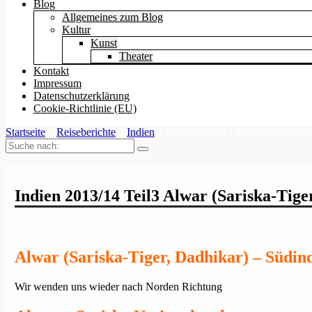
Blog
Allgemeines zum Blog
Kultur
Kunst
Theater
Kontakt
Impressum
Datenschutzerklärung
Cookie-Richtlinie (EU)
Startseite
→
Reiseberichte
→
Indien
→
Indien 2013/14 Teil3 Alwar (Sar
Suche
nach:
Indien 2013/14 Teil3 Alwar (Sariska-Tig
Alwar (Sariska-Tiger, Dadhikar) – Südi
Wir wenden uns wieder nach Norden Richtung