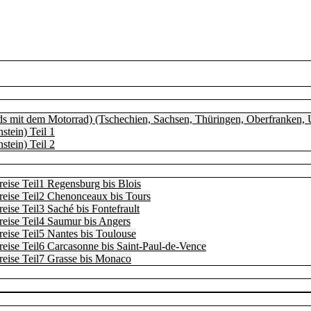
s mit dem Motorrad) (Tschechien, Sachsen, Thüringen, Oberfranken, U
stein) Teil 1
stein) Teil 2
eise Teil1 Regensburg bis Blois
reise Teil2 Chenonceaux bis Tours
ise Teil3 Saché bis Fontefrault
eise Teil4 Saumur bis Angers
eise Teil5 Nantes bis Toulouse
eise Teil6 Carcasonne bis Saint-Paul-de-Vence
eise Teil7 Grasse bis Monaco