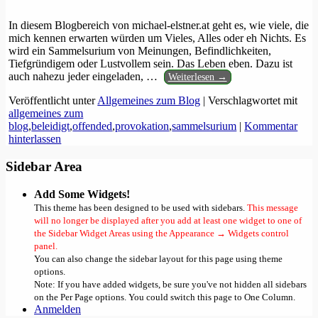
In diesem Blogbereich von michael-elstner.at geht es, wie viele, die
mich kennen erwarten würden um Vieles, Alles oder eh Nichts. Es
wird ein Sammelsurium von Meinungen, Befindlichkeiten,
Tiefgründigem oder Lustvollem sein. Das Leben eben. Dazu ist
auch nahezu jeder eingeladen,
…
Weiterlesen →
Veröffentlicht unter
Allgemeines zum Blog
|
Verschlagwortet mit
allgemeines zum
blog
,
beleidigt
,
offended
,
provokation
,
sammelsurium
|
Kommentar
hinterlassen
Sidebar Area
Add Some Widgets!
This theme has been designed to be used with sidebars.
This message
will no longer be displayed after you add at least one widget to one of
the Sidebar Widget Areas using the Appearance → Widgets control
panel.
You can also change the sidebar layout for this page using theme
options.
Note: If you have added widgets, be sure you've not hidden all sidebars
on the Per Page options. You could switch this page to One Column.
Anmelden