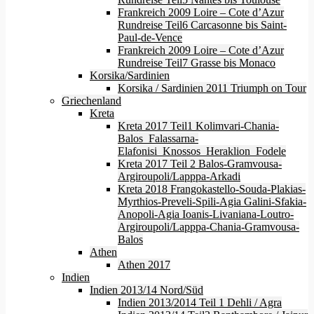
Frankreich 2009 Loire – Cote d’Azur
Rundreise Teil6 Carcasonne bis Saint-
Paul-de-Vence
Frankreich 2009 Loire – Cote d’Azur
Rundreise Teil7 Grasse bis Monaco
Korsika/Sardinien
Korsika / Sardinien 2011 Triumph on Tour
Griechenland
Kreta
Kreta 2017 Teil1 Kolimvari-Chania-
Balos_Falassarna-
Elafonisi_Knossos_Heraklion_Fodele
Kreta 2017 Teil 2 Balos-Gramvousa-
Argiroupoli/Lapppa-Arkadi
Kreta 2018 Frangokastello-Souda-Plakias-
Myrthios-Preveli-Spili-Agia Galini-Sfakia-
Anopoli-Agia Ioanis-Livaniana-Loutro-
Argiroupoli/Lapppa-Chania-Gramvousa-
Balos
Athen
Athen 2017
Indien
Indien 2013/14 Nord/Süd
Indien 2013/2014 Teil 1 Dehli / Agra