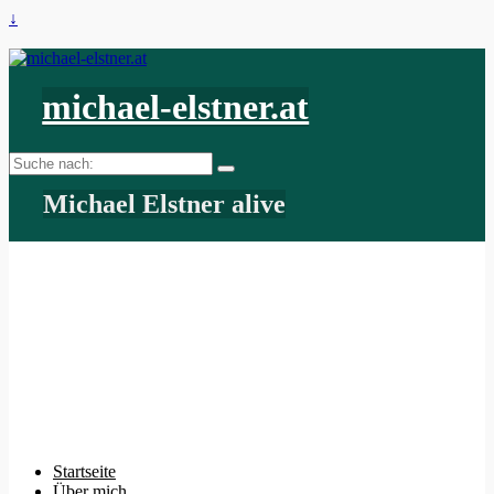
↓
michael-elstner.at
Suche
nach:
Michael Elstner alive
Startseite
Über mich