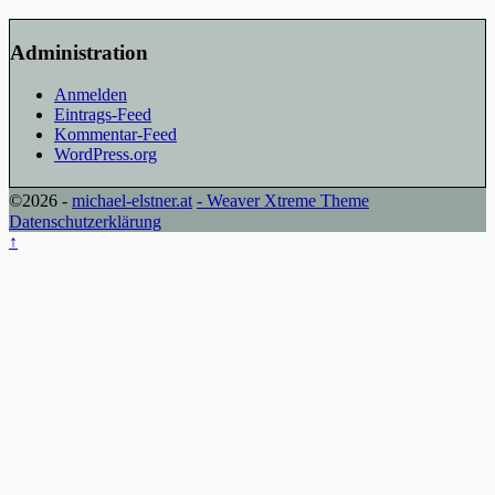
Administration
Anmelden
Eintrags-Feed
Kommentar-Feed
WordPress.org
©2026 -
michael-elstner.at
-
Weaver Xtreme Theme
Datenschutzerklärung
↑