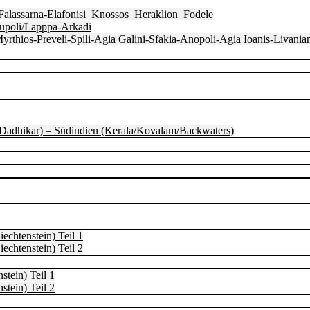
Falassarna-Elafonisi_Knossos_Heraklion_Fodele
oupoli/Lapppa-Arkadi
Myrthios-Preveli-Spili-Agia Galini-Sfakia-Anopoli-Agia Ioanis-Livan
, Dadhikar) – Südindien (Kerala/Kovalam/Backwaters)
echtenstein) Teil 1
echtenstein) Teil 2
stein) Teil 1
stein) Teil 2