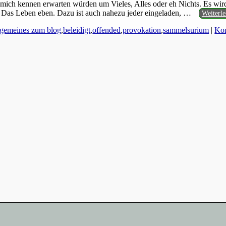
die mich kennen erwarten würden um Vieles, Alles oder eh Nichts. Es w
 Das Leben eben. Dazu ist auch nahezu jeder eingeladen,
…
Weiterl
lgemeines zum blog
,
beleidigt
,
offended
,
provokation
,
sammelsurium
|
Kom