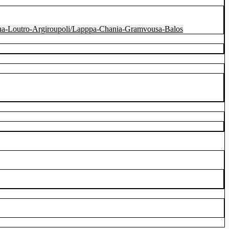
iana-Loutro-Argiroupoli/Lapppa-Chania-Gramvousa-Balos