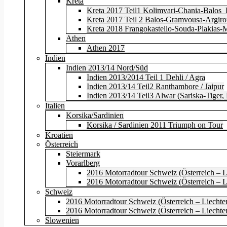
Kreta
Kreta 2017 Teil1 Kolimvari-Chania-Balos_
Kreta 2017 Teil 2 Balos-Gramvousa-Argir
Kreta 2018 Frangokastello-Souda-Plakias-
Athen
Athen 2017
Indien
Indien 2013/14 Nord/Süd
Indien 2013/2014 Teil 1 Dehli / Agra
Indien 2013/14 Teil2 Ranthambore / Jaipur
Indien 2013/14 Teil3 Alwar (Sariska-Tiger
Italien
Korsika/Sardinien
Korsika / Sardinien 2011 Triumph on Tour
Kroatien
Österreich
Steiermark
Vorarlberg
2016 Motorradtour Schweiz (Österreich – Li
2016 Motorradtour Schweiz (Österreich – Li
Schweiz
2016 Motorradtour Schweiz (Österreich – Liechten
2016 Motorradtour Schweiz (Österreich – Liechten
Slowenien