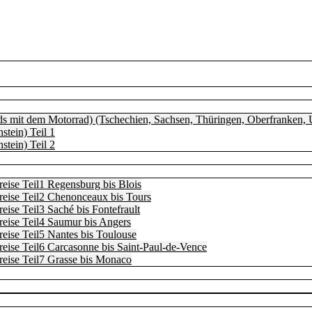
s mit dem Motorrad) (Tschechien, Sachsen, Thüringen, Oberfranken, U
stein) Teil 1
stein) Teil 2
eise Teil1 Regensburg bis Blois
reise Teil2 Chenonceaux bis Tours
ise Teil3 Saché bis Fontefrault
eise Teil4 Saumur bis Angers
eise Teil5 Nantes bis Toulouse
eise Teil6 Carcasonne bis Saint-Paul-de-Vence
eise Teil7 Grasse bis Monaco