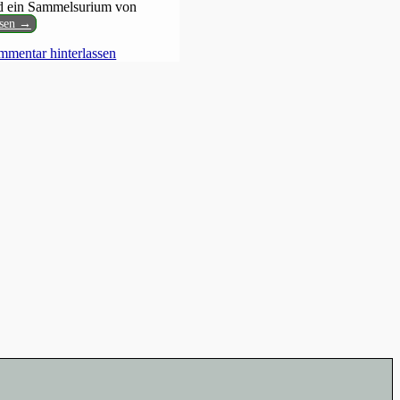
ird ein Sammelsurium von
esen →
mentar hinterlassen