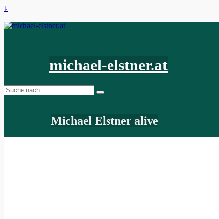
↓
michael-elstner.at
Suche
nach:
Michael Elstner alive