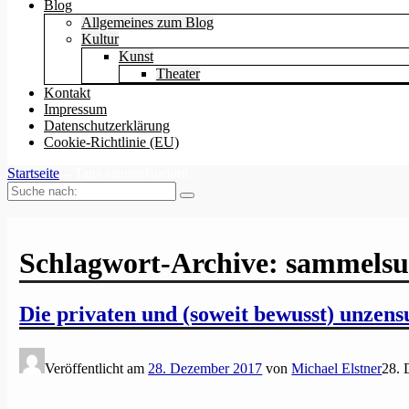
Blog
Allgemeines zum Blog
Kultur
Kunst
Theater
Kontakt
Impressum
Datenschutzerklärung
Cookie-Richtlinie (EU)
Startseite
→Tags
sammelsurium
Suche
nach:
Schlagwort-Archive:
sammels
Die privaten und (soweit bewusst) unzensu
Veröffentlicht am
28. Dezember 2017
von
Michael Elstner
28. 